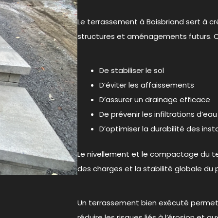
Le terrassement à Boisbriand sert à c
structures et aménagements futurs.
De stabiliser le sol
D’éviter les affaissements
D’assurer un drainage efficace
De prévenir les infiltrations d’eau
D’optimiser la durabilité des inst
Le nivellement et le compactage du terr
des charges et la stabilité globale du p
Un terrassement bien exécuté permet
réduire les risques liés à l’érosion et