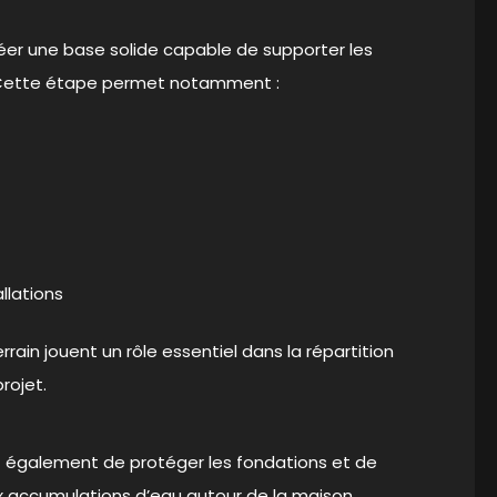
réer une base solide capable de supporter les
 Cette étape permet notamment :
allations
ain jouent un rôle essentiel dans la répartition
rojet.
 également de protéger les fondations et de
 aux accumulations d’eau autour de la maison.